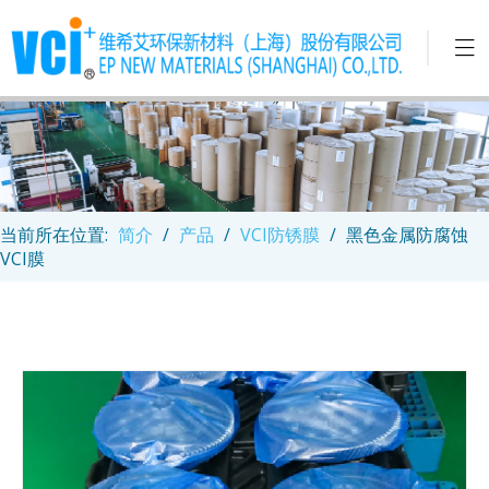
当前所在位置:
简介
/
产品
/
VCI防锈膜
/
黑色金属防腐蚀
VCI膜