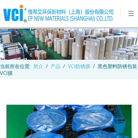
当前所在位置:
简介
/
产品
/
VCI防锈膜
/
黑色塑料防锈包装
VCI膜