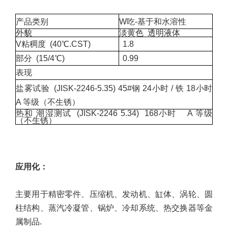
产品类别
W
吃
-基于和水溶性
外貌
淡黄色
透明液体
V
粘稠度
(
40℃.CST
)
1.8
部分
(
15/4℃
)
0.99
表现
盐雾试验
(
JISK-2246-5.35
)
45#
钢
24小时
/
铁
18小时
A
等级（不生锈）
热和
潮湿测试
(JISK-2246 5.34)
168小时
A
等级
（不生锈）
应用
化
：
主要用于精密零件、压缩机、发动机、缸体、涡轮、圆
柱结构、蒸汽冷凝管、锅炉、冷却系统、热交换器等金
属制品
.