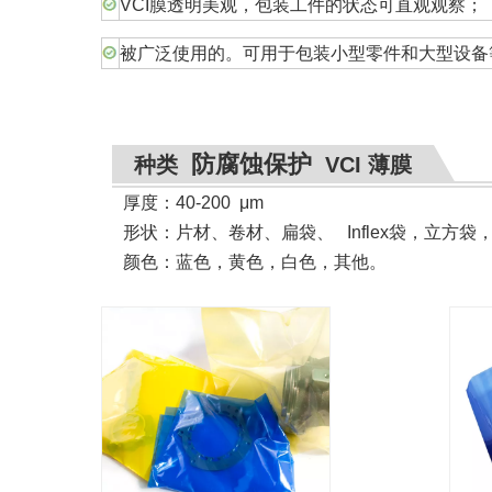
VCI膜透明美观，包装工件的状态可直观观察；
被广泛使用的。可用于包装小型零件和大型设备
防腐蚀保护
种类
VCI 薄膜
厚度：40-200
μ
m
形状
：
片材、卷材、扁袋、 Inflex袋，立方
颜色：蓝色，黄色，白色，其他。