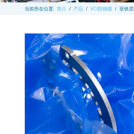
当前所在位置:
简介
/
产品
/
VCI防锈膜
/
亚铁层