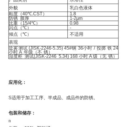
外貌
乳白色液体
粘度
（
40℃.CST
）
1.8
防锈
膜厚
1-2
μ
m
比重
（
15/4℃
）
0.98
闪点
（
℃
）
-
倾点
（
℃
）
不适用
表现
盐雾
测试
(JISK-2246-5.35)
45#钢
36小时
/
投掷
铁
24
小时
A
年级
（
不
锈
）
湿度柜
测试(JISK-2246
5.34)
168 小时 A 级（无
锈）
应用
化
：
S
适用于加工工序、半成品、成品件的防锈。
包装和储存
：
n