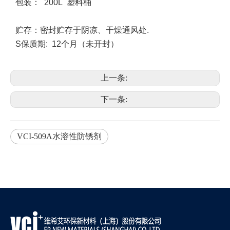
包装：
200L
塑料桶
贮存：密封贮存于阴凉、干燥通风处
.
S
保质期
:
12个月（未开封）
上一条:
下一条:
VCI-509A水溶性防锈剂