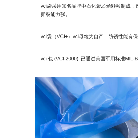
vci袋采用知名品牌中石化聚乙烯颗粒制成
撕裂能力强。
vci袋（VCI+）vci母粒为自产，防锈性能有
vci 包 (
VCI-2000)
已通过美国军用标准MIL-B-22