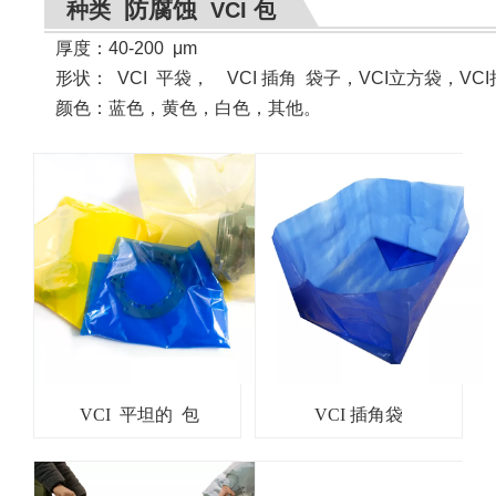
防腐蚀
种类
VCI 包
厚度：40-200
μ
m
形状
：
VCI
平袋， VCI 插角 袋子，VCI立方袋，VC
颜色：蓝色，黄色，白色，其他。
VCI 平坦的 包
VCI 插角袋