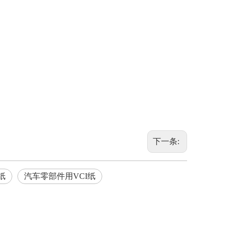
下一条:
纸
汽车零部件用VCI纸