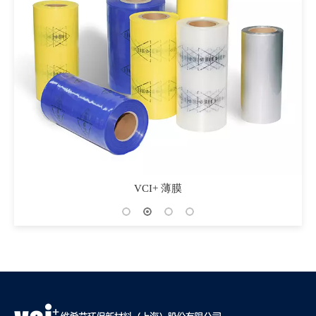
 薄膜
VCI铝箔编织膜