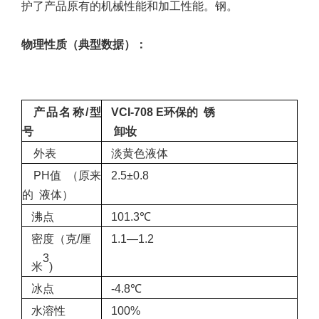
护了产品原有的机械性能和加工性能。钢。
物理性质（典型数据）
：
产品名称/型
VCI-708
E
环保的
锈
号
卸妆
外表
淡黄色液体
PH值
（原来
2.5±0.8
的
液体）
沸点
101.3℃
密度（克/厘
1.1—1.2
3
米
)
冰点
-4.8℃
水溶性
100%