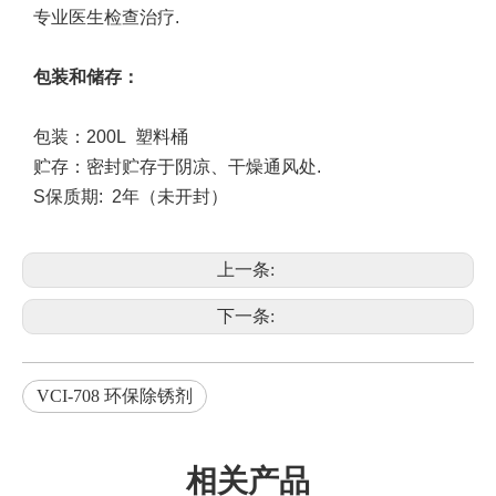
专业医生检查治疗
.
包装和储存
：
包装：200L
塑料桶
贮存：密封贮存于阴凉、干燥通风处
.
S
保质期
:
2年
（未开封）
上一条:
下一条:
VCI-708 环保除锈剂
相关产品