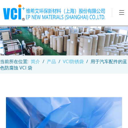
当前所在位置:
简介
/
产品
/
VCI防锈袋
/
用于汽车配件的蓝
色防腐蚀 VCI 袋